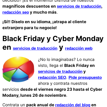
decidido? ¡Es el momento! Disfruta de nuestros
magníficos descuentos en
,
servicios de traducción
y mucho más
.
redacción seo
¡Sí!! Díselo en su idioma, ¡atrapa al cliente
extranjero para tu negocio!
Black Friday y Cyber Monday
en
y
servicios de traducción
redacción web
¿No lo imaginabas? Lo nunca
visto, llega el
Black Friday en
y
servicios de traducción
.
redacción SEO
Pide presupuesto
ahora y contrata nuestros
servicios
desde el viernes negro 23 hasta el Cyber
Modany, lunes 26 de noviembre
.
Contrata un
pack anual de
en
redacción del blog