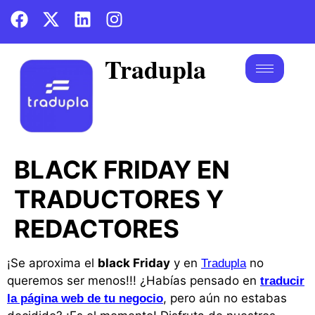
Tradupla
BLACK FRIDAY EN
TRADUCTORES Y
REDACTORES
¡Se aproxima el
black Friday
y en
no
Tradupla
queremos ser menos!!! ¿Habías pensado en
traducir
, pero aún no estabas
la página web de tu negocio