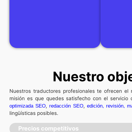
Nuestro obje
Nuestros traductores profesionales
te
ofrecen el 
misión es que
quedes
satisfecho con el servici
,
,
optimizada SEO
redacción SEO
edición, revisión, m
lingüísticas posibles.
Precios competitivos