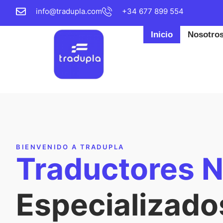
info@tradupla.com
+34 677 899 554
Inicio
Nosotro
BIENVENIDO A TRADUPLA
Traductores N
Especializado