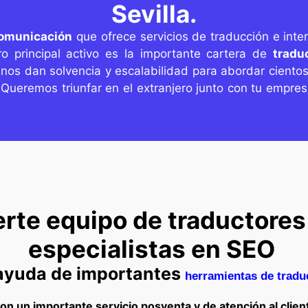
Sevilla.
comunicación
que ofrece servicios de traducción e inte
tro principal activo es la importante cartera de
tradu
nos dan solvencia y escalabilidad para abordar cientos
. Queremos triunfar en el extranjero junto con tu empre
erte equipo de traductores
especialistas en SEO
 ayuda de importantes
herramientas de tradu
on un importante servicio posventa y de atención al clien