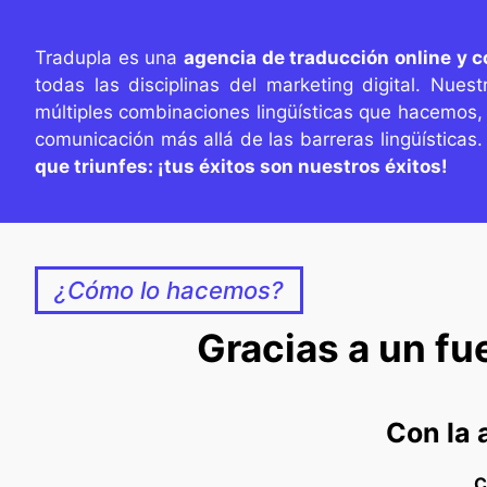
Tradupla es una
agencia de traducción online y 
todas las disciplinas del marketing digital. Nues
múltiples combinaciones lingüísticas que hacemos, 
comunicación más allá de las barreras lingüísticas
que triunfes: ¡tus éxitos son nuestros éxitos!
¿Cómo lo hacemos?
Gracias a un fu
Con la
C