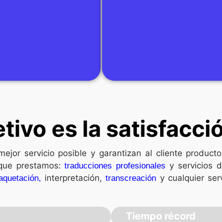
tivo es la satisfacció
mejor servicio posible y garantizan al cliente produc
o que prestamos:
y servicios 
traducciones profesionales
interpretación,
y cualquier ser
aquetación,
transcreación
Tiempo récord