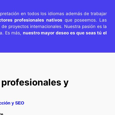
rpretación en todos los idiomas además de trabajar
ctores profesionales nativos
que poseemos. Las
 de proyectos internacionales. Nuestra pasión es la
sa. Es más,
nuestro mayor deseo es que seas tú el
 profesionales y
cción y SEO
te