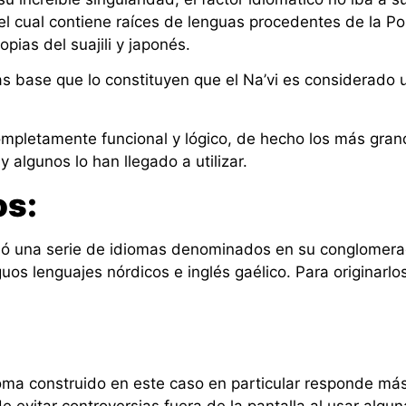
el cual contiene raíces de lenguas procedentes de la P
pias del suajili y japonés.
as base que lo constituyen que el Na’vi es considerado u
completamente funcional y lógico, de hecho los más gran
 algunos lo han llegado a utilizar.
os:
anteó una serie de idiomas denominados en su conglome
guos lenguajes nórdicos e inglés gaélico. Para originarlos
ioma construido en este caso en particular responde más
 evitar controversias fuera de la pantalla al usar alguna