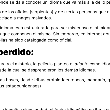
onde se da a conocer un idioma que va más allá de lo par
o de los ofidios (serpientes) y de ciertas personas que 
ociado a magos malvados.
 idioma está estructurado para ser misterioso e intimid
es que componen el mismo. Sin embargo, en internet abun
llas ha sido catalogada como oficial.
 perdido:
ra y el misterio, la película plantea el
atlante
como idiom
sde la cual se desprendieron los demás idiomas.
ras bases, desde tribus protoindoeuropeas, mandarín, g
ibus estadounidenses)
 increíble singularidad, el factor idiomático no iba a s