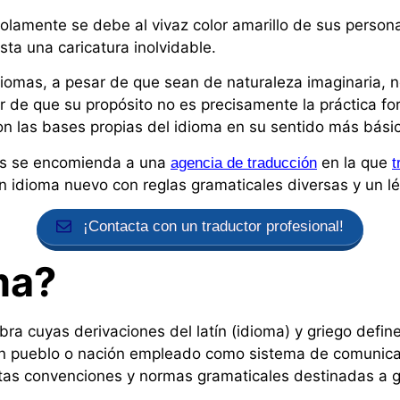
solamente se debe al vivaz color amarillo de sus persona
sta una caricatura inolvidable.
idiomas, a pesar de que sean de naturaleza imaginaria, 
r de que su propósito no es precisamente la práctica fo
n las bases propias del idioma en su sentido más bási
cios se encomienda a una
en la que
agencia de traducción
t
n idioma nuevo con reglas gramaticales diversas y un léx
¡Contacta con un traductor profesional!
ma?
abra cuyas derivaciones del latín (idioma) y griego defi
 un pueblo o nación empleado como sistema de comunicac
rtas convenciones y normas gramaticales destinadas a g