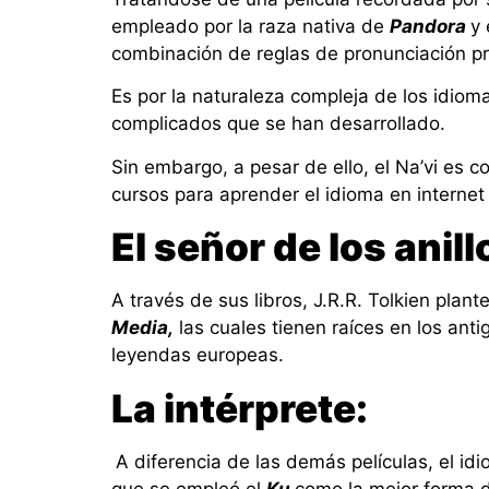
empleado por la raza nativa de
Pandora
y 
combinación de reglas de pronunciación pro
Es por la naturaleza compleja de los idiom
complicados que se han desarrollado.
Sin embargo, a pesar de ello, el Na’vi es 
cursos para aprender el idioma en internet y
El señor de los anill
A través de sus libros, J.R.R. Tolkien pl
Media,
las cuales tienen raíces en los anti
leyendas europeas.
La intérprete:
A diferencia de las demás películas, el id
que se empleó el
Ku
como la mejor forma de