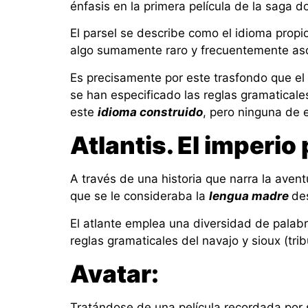
énfasis en la primera película de la saga d
El parsel se describe como el idioma propi
algo sumamente raro y frecuentemente as
Es precisamente por este trasfondo que el
se han especificado las reglas gramatical
este
idioma construido
, pero ninguna de e
Atlantis. El imperio
A través de una historia que narra la aventu
que se le consideraba la
lengua madre
de
El atlante emplea una diversidad de palab
reglas gramaticales del navajo y sioux (tr
Avatar:
Tratándose de una película recordada por su