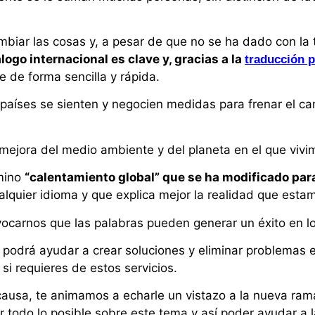
mbiar las cosas y, a pesar de que no se ha dado con la 
álogo internacional es clave y, gracias a la
traducción p
e de forma sencilla y rápida.
países se sienten y negocien medidas para frenar el ca
 mejora del medio ambiente y del planeta en el que vivi
rmino
“calentamiento global” que se ha modificado par
alquier idioma y que explica mejor la realidad que esta
vocarnos que las palabras pueden generar un éxito en lo
 podrá ayudar a crear soluciones y eliminar problemas
si requieres de estos servicios.
 causa, te animamos a echarle un vistazo a la nueva rama 
todo lo posible sobre este tema y así poder ayudar a l