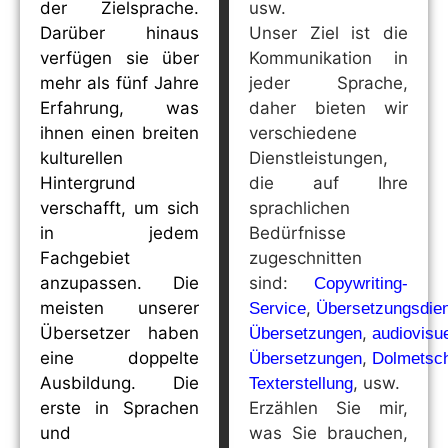
der Zielsprache.
usw.
Darüber hinaus
Unser Ziel ist die
verfügen sie über
Kommunikation in
mehr als fünf Jahre
jeder Sprache,
Erfahrung, was
daher bieten wir
ihnen einen breiten
verschiedene
kulturellen
Dienstleistungen,
Hintergrund
die auf Ihre
verschafft, um sich
sprachlichen
in jedem
Bedürfnisse
Fachgebiet
zugeschnitten
anzupassen. Die
sind:
Copywriting-
meisten unserer
,
Service
Übersetzungsdien
Übersetzer haben
,
Übersetzungen
audiovisue
eine doppelte
,
Übersetzungen
Dolmetsc
Ausbildung. Die
, usw.
Texterstellung
erste in Sprachen
Erzählen Sie mir,
und
was Sie brauchen,