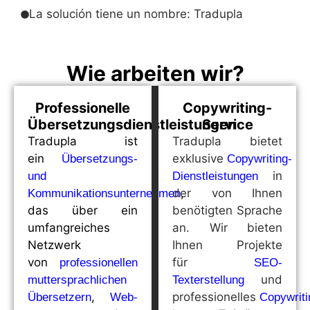
La solución tiene un nombre: Tradupla
Wie arbeiten wir?
Professionelle
Copywriting-
Übersetzungsdienstleistungen
Service
Tradupla ist
Tradupla bietet
ein
exklusive
Übersetzungs-
Copywriting-
in
und
Dienstleistungen
der von Ihnen
,
Kommunikationsunternehmen
das über ein
benötigten Sprache
umfangreiches
an. Wir bieten
Netzwerk
Ihnen Projekte
von
für
professionellen
SEO-
und
muttersprachlichen
Texterstellung
,
professionelles
Übersetzern
Web-
Copywriti