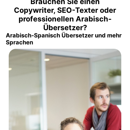
Brauchen Sie einen
Copywriter, SEO-Texter oder
professionellen Arabisch-
Übersetzer?
Arabisch-Spanisch Übersetzer und mehr
Sprachen
Kommunikationsagentur.
Tradupla, Ihrer Übersetzungsagentur und
Übersetzung und SEO-Webtexterstellung bei
SEO-Texter für Ihren Blog. Professionelle
Texter für E-Mail-Marketing, Webtexter,
Patentübersetzer, Werbetexter. SEO-Texter,
Übersetzer, juristische Übersetzer,
Übersetzer oder zertifizierte, spezialisierte
Simultandolmetschen und mehr. Beeidigte
Flüsterdolmetschen, Konsekutivdolmetschen,
Dolmetschern für Verhandlungen,
professionellen Übersetzern und