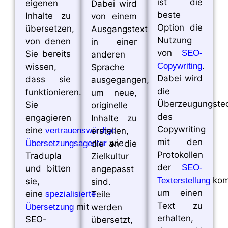
ist die
eigenen
Dabei wird
beste
Inhalte zu
von einem
Option die
übersetzen,
Ausgangstext
Nutzung
von denen
in einer
von
SEO-
Sie bereits
anderen
.
Copywriting
wissen,
Sprache
Dabei wird
dass sie
ausgegangen,
die
funktionieren.
um neue,
Überzeugungstec
Sie
originelle
des
engagieren
Inhalte zu
Copywriting
eine
vertrauenswürdige
erstellen,
mit den
wie
Übersetzungsagentur
die an die
Protokollen
Tradupla
Zielkultur
der
SEO-
und bitten
angepasst
komb
Texterstellung
sie,
sind.
um einen
eine
spezialisierte
Teile
Text zu
mit
Übersetzung
werden
erhalten,
SEO-
übersetzt,