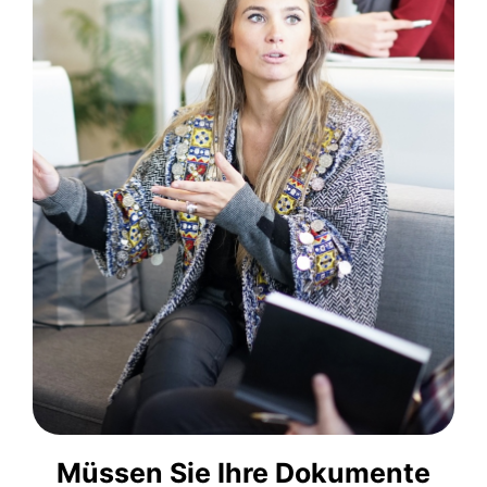
große Auswahl an
Kommunikationsagentur haben wir eine
In unserem Übersetzungsunternehmen und
Übersetzer, usw.
Übersetzer, Arabisch-Valenzianischer
Arabisch, Arabisch-Spanischer Sahara-
Türkischer Übersetzer, Übersetzer Spanisch-
Übersetzer ins Spanische, Arabisch-
Portugiesisch Übersetzer, Arabisch-Syrischer
Marokkanischer Übersetzer, Arabisch-
Arabisch Übersetzer, Arabisch-
Arabisch-Englisch Übersetzer, Englisch-
Übersetzer, Arabisch-Spanisch Übersetzer,
Arabisch-Spanisch-Lateinamerikanischer
Müssen Sie Ihre Dokumente