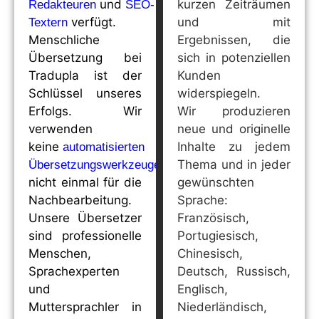
und
kurzen Zeiträumen
Redakteuren
SEO-
verfügt.
und mit
Textern
Menschliche
Ergebnissen, die
Übersetzung bei
sich in potenziellen
Tradupla ist der
Kunden
Schlüssel unseres
widerspiegeln.
Erfolgs. Wir
Wir produzieren
verwenden
neue und originelle
keine
Inhalte zu jedem
automatisierten
,
Thema und in jeder
Übersetzungswerkzeuge
nicht einmal für die
gewünschten
Nachbearbeitung.
Sprache:
Unsere Übersetzer
Französisch,
sind professionelle
Portugiesisch,
Menschen,
Chinesisch,
Sprachexperten
Deutsch, Russisch,
und
Englisch,
Muttersprachler in
Niederländisch,