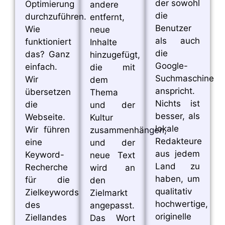
der sowohl
Optimierung
andere
die
durchzuführen.
entfernt,
Benutzer
Wie
neue
als auch
funktioniert
Inhalte
die
das? Ganz
hinzugefügt,
Google-
einfach.
die mit
Suchmaschine
Wir
dem
anspricht.
übersetzen
Thema
Nichts ist
die
und der
besser, als
Webseite.
Kultur
lokale
Wir führen
zusammenhängen,
Redakteure
eine
und der
aus jedem
Keyword-
neue Text
Land zu
Recherche
wird an
haben, um
für die
den
qualitativ
Zielkeywords
Zielmarkt
hochwertige,
des
angepasst.
originelle
Ziellandes
Das Wort