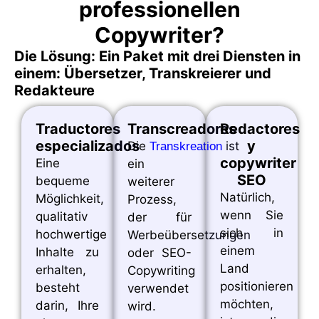
professionellen
Copywriter?
Die Lösung: Ein Paket mit drei Diensten in
einem: Übersetzer, Transkreierer und
Redakteure
Traductores
Transcreadores
Redactores
especializados
y
Die
ist
Transkreation
copywriter
Eine
ein
SEO
bequeme
weiterer
Natürlich,
Möglichkeit,
Prozess,
wenn Sie
qualitativ
der für
sich in
hochwertige
Werbeübersetzungen
einem
Inhalte zu
oder SEO-
Land
erhalten,
Copywriting
positionieren
besteht
verwendet
möchten,
darin, Ihre
wird.